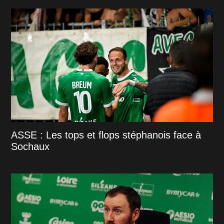
ASSE : Les tops et flops stéphanois face à
Sochaux