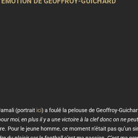
 L’ÉMOTION DE GEOFFROY-GUICHARD
amali (portrait
ici
) a foulé la pelouse de Geoffroy-Guich
pour moi, en plus il y a une victoire à la clef donc on ne peu
ontre. Pour le jeune homme, ce moment n’était pas qu’un s
re du plaisir car le football c’est ma passion. C’est ma pre