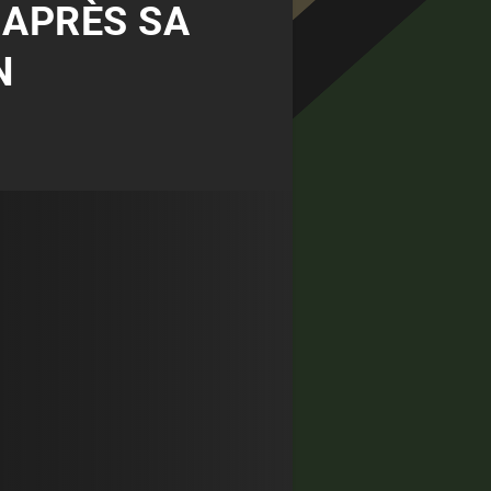
 APRÈS SA
N