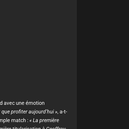
ard avec une émotion
t que profiter aujourd’hui »
, a-t-
imple match :
« La première
mière titularisation à Geoffroy-