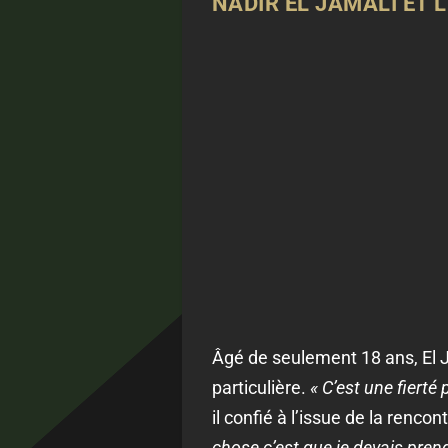
NADIR EL JAMALI ET
Âgé de seulement 18 ans, El J
particulière.
« C’est une fierté 
il confié à l’issue de la renc
chose c’est que je devais prend