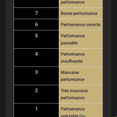
performance
7
Bonne performance
6
Performance correcte
5
Performance
passable
4
Performance
insuffisante
3
Mauvaise
performance
2
Très mauvaise
performance
1
Performance
exécrable (ou