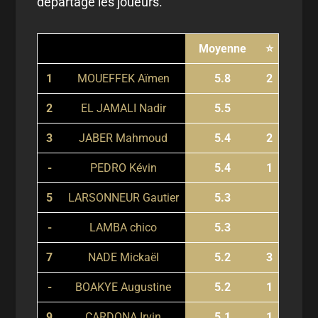
départage les joueurs.
Moyenne
⭐
1
MOUEFFEK Aïmen
5.8
2
2
EL JAMALI Nadir
5.5
3
JABER Mahmoud
5.4
2
-
PEDRO Kévin
5.4
1
5
LARSONNEUR Gautier
5.3
-
LAMBA chico
5.3
7
NADE Mickaël
5.2
3
-
BOAKYE Augustine
5.2
1
9
CARDONA Irvin
5.1
1