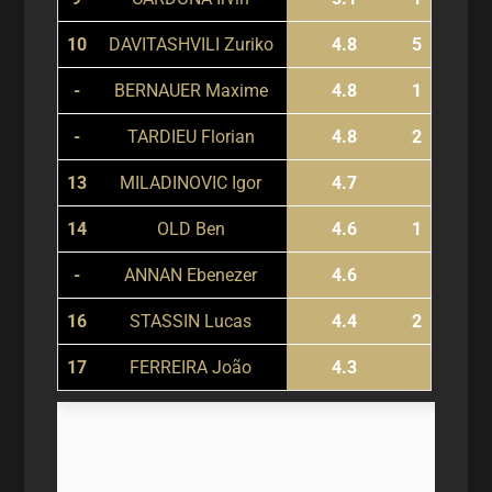
10
DAVITASHVILI Zuriko
4.8
5
-
BERNAUER Maxime
4.8
1
-
TARDIEU Florian
4.8
2
13
MILADINOVIC Igor
4.7
14
OLD Ben
4.6
1
-
ANNAN Ebenezer
4.6
16
STASSIN Lucas
4.4
2
1
7
FERREIRA João
4.3