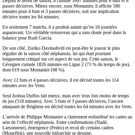
Depuis le début de saison, il cumule 1697 minutes pour 8 buts et 6
passes décisives. Mieux encore, sous Montanier, il affiche 586
minutes pour 4 buts et 3 passes décisives, soit une implication
décisive toutes les 84 minutes.
En seulement 7 matchs, il a produit autant qu’en 18 journées
auparavant. Un véritable renouveau qui a sans doute pesé dans la
balance pour Rudi Garcia.
De son côté, Zuriko Davitashvili est peut-être le joueur le plus
régulier de la saison côté stéphanois, lui qui était pourtant
longuement critiqué sur cet aspect de son jeu. Cette saison, le
Géorgien cumule 1826 minutes en Ligue 2 (73 % du temps de jeu),
dont 619 sous Montanier (98 %).
Avec 12 buts et 4 passes décisives, il est décisif toutes les 114
minutes avec les Verts.
Seul Joshua Duffus fait mieux, mais avec trois fois moins de temps
de jeu (518 minutes). Avec 5 buts et 3 passes décisives, l’ancien
attaquant de Brighton est décisif toutes les 64 minutes avec les Verts.
L’arrivée de Philippe Montanier a clairement redistribué les cartes au
sein de l’effectif stéphanois. Entre confirmations (Nadé,
Larsonneur), émergence (Pedro) et recul de certains cadres
(Moueffek), une nouvelle hiérarchie se dessine.