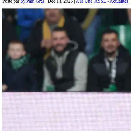
Posté par
Sylvain Gras
|
Déc 14, 2025
|
A la Une
,
ASSE - Actualités