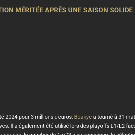
ION MÉRITÉE APRÈS UNE SAISON SOLIDE 
té 2024 pour 3 millions d'euros,
Boakye
a tourné à 31 mat
es. Il a également été utilisé lors des playoffs L1/L2 face
t ou gauche, le gaucher de 1m78 a su convaincre le sélec