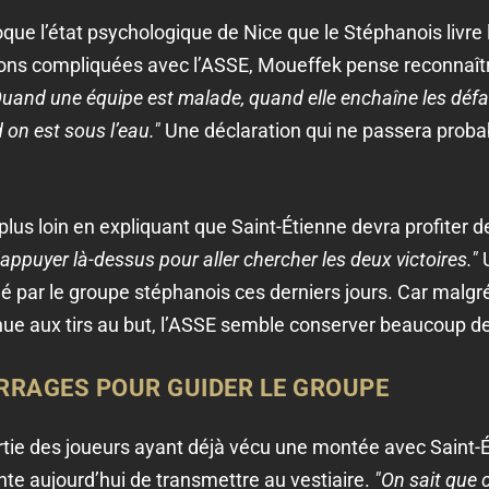
voque l’état psychologique de Nice que le Stéphanois livre
ns compliquées avec l’ASSE, Moueffek pense reconnaîtr
uand une équipe est malade, quand elle enchaîne les défait
d on est sous l’eau."
Une déclaration qui ne passera prob
us loin en expliquant que Saint-Étienne devra profiter de 
appuyer là-dessus pour aller chercher les deux victoires."
U
hé par le groupe stéphanois ces derniers jours. Car malgr
enue aux tirs au but, l’ASSE semble conserver beaucoup de
ARRAGES POUR GUIDER LE GROUPE
rtie des joueurs ayant déjà vécu une montée avec Saint-
nte aujourd’hui de transmettre au vestiaire.
"On sait que c