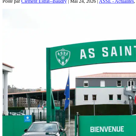
Posté par
Clément Estrat--Baudry
|
Mai 24, 2026
|
ASSE - Actualités