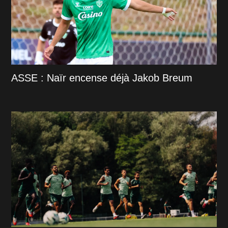
ASSE : Naïr encense déjà Jakob Breum