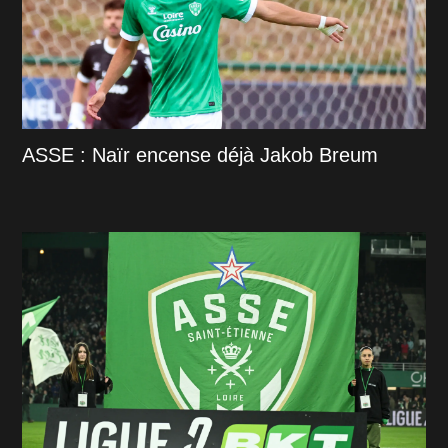
ASSE : Naïr encense déjà Jakob Breum