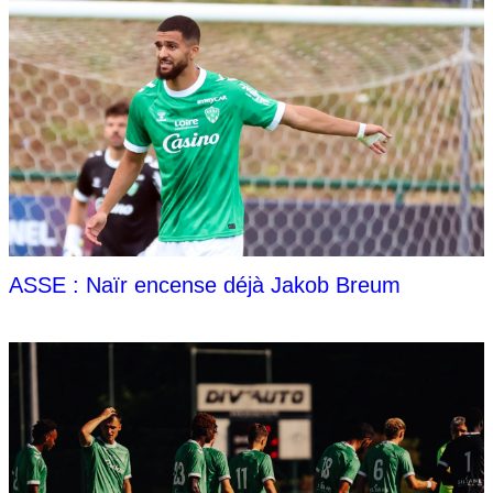
ASSE : Naïr encense déjà Jakob Breum