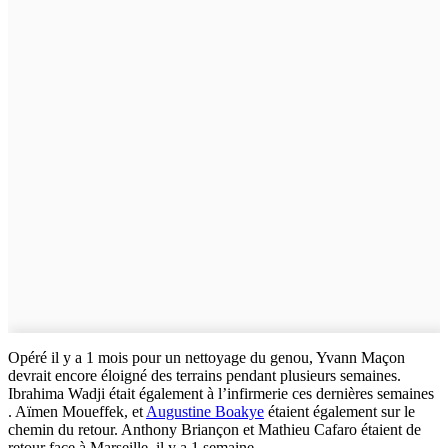
Opéré il y a 1 mois pour un nettoyage du genou, Yvann Maçon
devrait encore éloigné des terrains pendant plusieurs semaines.
Ibrahima Wadji était également à l’infirmerie ces dernières semaines
. Aïmen Moueffek, et
Augustine Boakye
étaient également sur le
chemin du retour. Anthony Briançon et Mathieu Cafaro étaient de
retour face à Marseille, il y a 1 semaine.