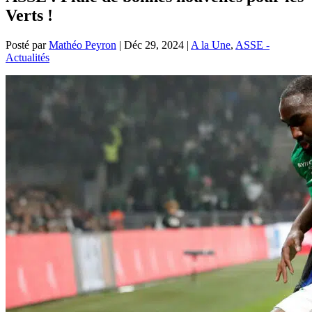
Verts !
Posté par
Mathéo Peyron
|
Déc 29, 2024
|
A la Une
,
ASSE -
Actualités