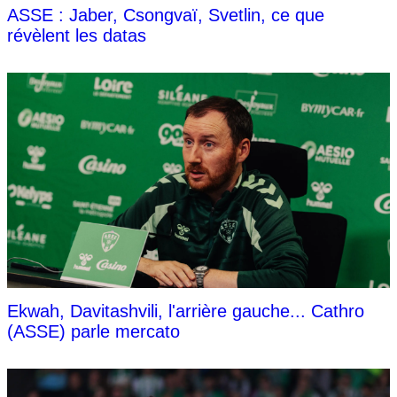
ASSE : Jaber, Csongvaï, Svetlin, ce que
révèlent les datas
Ekwah, Davitashvili, l'arrière gauche... Cathro
(ASSE) parle mercato