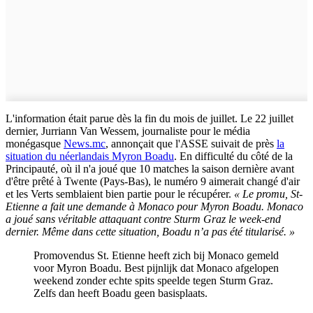
L'information était parue dès la fin du mois de juillet. Le 22 juillet
dernier, Jurriann Van Wessem, journaliste pour le média
monégasque
News.mc
, annonçait que l'ASSE suivait de près
la
situation du néerlandais Myron Boadu
. En difficulté du côté de la
Principauté, où il n'a joué que 10 matches la saison dernière avant
d'être prêté à Twente (Pays-Bas), le numéro 9 aimerait changé d'air
et les Verts semblaient bien partie pour le récupérer.
« Le promu, St-
Etienne a fait une demande à Monaco pour Myron Boadu. Monaco
a joué sans véritable attaquant contre Sturm Graz le week-end
dernier. Même dans cette situation, Boadu n’a pas été titularisé. »
Promovendus St. Etienne heeft zich bij Monaco gemeld
voor Myron Boadu. Best pijnlijk dat Monaco afgelopen
weekend zonder echte spits speelde tegen Sturm Graz.
Zelfs dan heeft Boadu geen basisplaats.