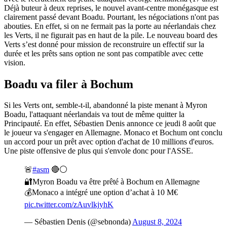
Déjà buteur à deux reprises, le nouvel avant-centre monégasque est
clairement passé devant Boadu. Pourtant, les négociations n'ont pas
abouties. En effet, si on ne fermait pas la porte au néerlandais chez
les Verts, il ne figurait pas en haut de la pile. Le nouveau board des
Verts s’est donné pour mission de reconstruire un effectif sur la
durée et les prêts sans option ne sont pas compatible avec cette
vision.
Boadu va filer à Bochum
Si les Verts ont, semble-t-il, abandonné la piste menant à Myron
Boadu, l'attaquant néerlandais va tout de même quitter la
Principauté. En effet, Sébastien Denis annonce ce jeudi 8 août que
le joueur va s'engager en Allemagne. Monaco et Bochum ont conclu
un accord pour un prêt avec option d'achat de 10 millions d'euros.
Une piste offensive de plus qui s'envole donc pour l'ASSE.
🚨
#asm
🔴⚪️
🔐Myron Boadu va être prêté à Bochum en Allemagne
💰Monaco a intégré une option d’achat à 10 M€
pic.twitter.com/zAuvlkjyhK
— Sébastien Denis (@sebnonda)
August 8, 2024