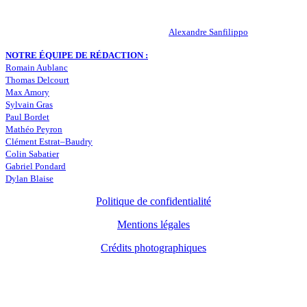
RESPONSABLE DE LA PUBLICATION :
Alexandre Sanfilippo
NOTRE ÉQUIPE DE RÉDACTION :
Romain Aublanc
Thomas Delcourt
Max Amory
Sylvain Gras
Paul Bordet
Mathéo Peyron
Clément Estrat–Baudry
Colin Sabatier
Gabriel Pondard
Dylan Blaise
Politique de confidentialité
Mentions légales
Crédits photographiques