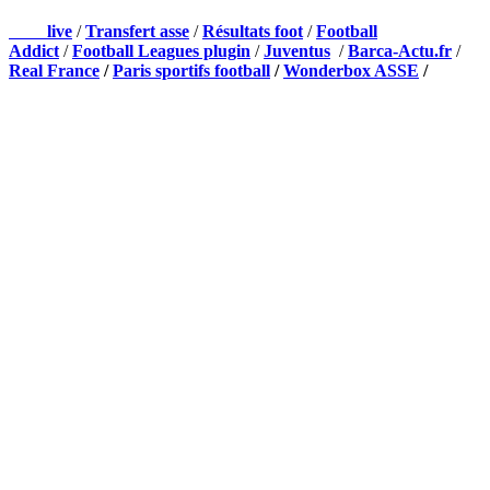
Foot
live
/
Transfert asse
/
Résultats foot
/
Football
Addict
/
Football Leagues plugin
/
Juventus
/
Barca-Actu.fr
/
Real France
/
Paris sportifs football
/
Wonderbox ASSE
/
Appli mobile
QUI SOMMES-NOUS ?
Actualités – ASSE – Foot
Peuple-Vert.fr est un site qui traite l’actualité de l’AS St-Etienne. Les
infos, le mercato, des exclus, les résultats, les classements, les
statistiques… Retrouvez tout ce qui concerne votre club de coeur !