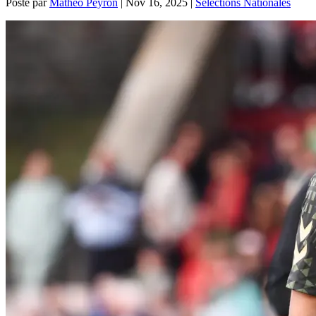
Posté par
Mathéo Peyron
|
Nov 16, 2025
|
Sélections Nationales