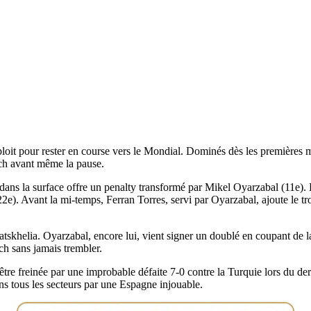
t pour rester en course vers le Mondial. Dominés dès les premières minu
atch avant même la pause.
ans la surface offre un penalty transformé par Mikel Oyarzabal (11e). 
e). Avant la mi-temps, Ferran Torres, servi par Oyarzabal, ajoute le tr
tskhelia. Oyarzabal, encore lui, vient signer un doublé en coupant de la
ch sans jamais trembler.
 être freinée par une improbable défaite 7-0 contre la Turquie lors du de
ns tous les secteurs par une Espagne injouable.