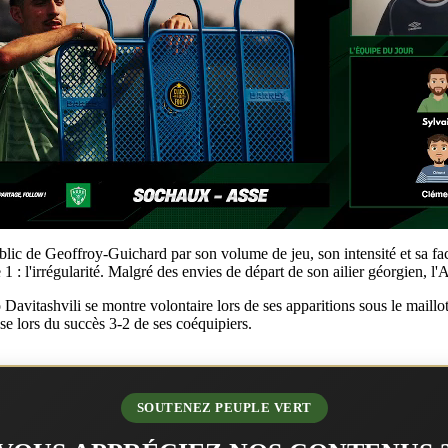
ublic de Geoffroy-Guichard par son volume de jeu, son intensité et sa fa
1 : l'irrégularité. Malgré des envies de départ de son ailier géorgien, l'
 Davitashvili se montre volontaire lors de ses apparitions sous le maillo
se lors du succès 3-2 de ses coéquipiers.
SOUTENEZ PEUPLE VERT