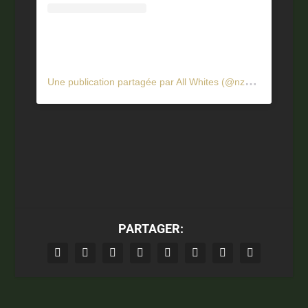
U
ne publication partagée par All Whites (@nzallwhites)
PARTAGER: