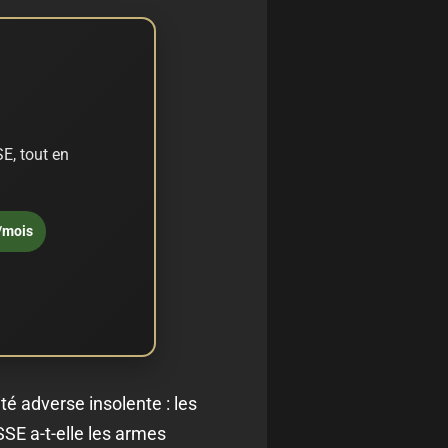
E, tout en
/mois
té adverse insolente : les
SE a-t-elle les armes