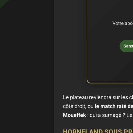
Votre abo
Sans 
Le plateau reviendra sur les
côté droit, ou
le match raté d
Moueffek
: qui a surnagé ? Les
HORNELAND SOUS PRES