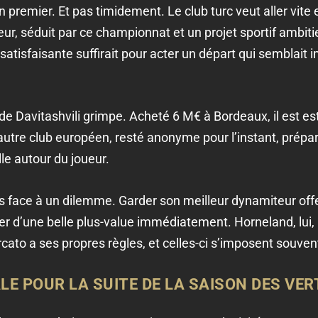
n premier. Et pas timidement. Le club turc veut aller vite
oueur, séduit par ce championnat et un projet sportif ambit
satisfaisante suffirait pour acter un départ qui semblait 
r de Davitashvili grimpe. Acheté 6 M€ à Bordeaux, il est e
n autre club européen, resté anonyme pour l’instant, prép
lle autour du joueur.
rs face à un dilemme. Garder son meilleur dynamiteur off
r d’une belle plus-value immédiatement. Horneland, lui, p
rcato a ses propres règles, et celles-ci s’imposent souven
LE POUR LA SUITE DE LA SAISON DES VER