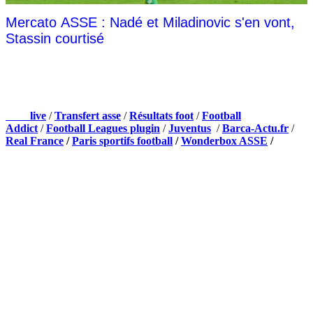
Mercato ASSE : Nadé et Miladinovic s'en vont,
Stassin courtisé
NOS PARTENAIRES
Foot
live
/
Transfert asse
/
Résultats foot
/
Football
Addict
/
Football Leagues plugin
/
Juventus
/
Barca-Actu.fr
/
Real France
/
Paris sportifs football
/
Wonderbox ASSE
/
Appli mobile