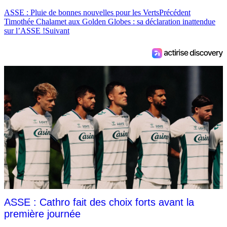
ASSE : Pluie de bonnes nouvelles pour les Verts
Précédent
Timothée Chalamet aux Golden Globes : sa déclaration inattendue
sur l’ASSE !
Suivant
ASSE : Cathro fait des choix forts avant la
première journée