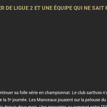
R DE LIGUE 2 ET UNE ÉQUIPE QUI NE SAIT
ntinuer sa folle série en championnat. Le club sarthois n’
 la 5ᵉ journée. Les Manceaux jouaient sur la pelouse du 
is depuis deux mois. Une rencontre au sommet entre l’ES