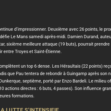
ontinue d’impressionner. Deuxième avec 26 points, le prom
 défie Le Mans samedi après-midi. Damien Durand, auteur
tar, sixième meilleure attaque (19 buts), pourrait prendre
r entre Troyes et Saint-Étienne.
omplètent un top 6 dense. Les Héraultais (22 points) re
dis que Pau tentera de rebondir à Guingamp après son nul
nkerque, septième, porté par Enzo Bardeli. Le milieu offe
10 actions directes : 6 buts, 4 passes). Son influence g
leures formations.
LA LUTTE S’INTENSIFIE