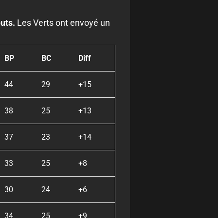
uts.
Les Verts ont envoyé un
BP
BC
Diff
44
29
+15
38
25
+13
37
23
+14
33
25
+8
30
24
+6
34
25
+9