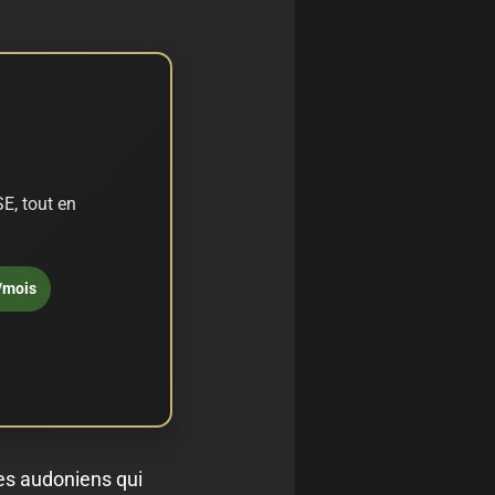
E, tout en
/mois
es audoniens qui