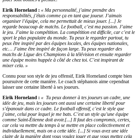
Eirik Horneland :
« Ma personnalité, j’aime prendre des
responsabilités, j’étais comme ça en tant que joueur. J’aimais
organiser l’équipe, cela me permettait de mieux jouer. [...] Je
regarde beaucoup de matchs. Le football, c’est ma passion. J’aime
le jeu. J’aime la compétition. La compétition est difficile, car c’est le
sport le plus populaire du monde. Tu peux le regarder partout, tu
peux être inspiré par des équipes locales, des équipes nationales,
etc… J’aime être inspiré de façon large. Tu peux regarder des
matchs de Ligue des Champions à la télévision et ensuite regarder
une équipe moins huppée à côté de chez toi. C’est inspirant de
mixer cela. »
Connu pour son style de jeu offensif, Eirik Horneland compte bien
poursuivre de cette manière. Le coach stéphanois aime cependnat
laisser une certaine liberté à ses joueurs.
Eirik Horneland :
« Tu peux donner à tes joueurs un cadre, une
idée de jeu, mais les joueurs ont aussi une certaine liberté pour
s’épanouir dans ce cadre. Le football offensif, c’est le style que
j’aime, celui pour lequel je me bats. C’est un style qu’une équipe
comme Saint-Étienne doit avoir.[...] Il faut des compromis, certes,
car cela va mettre du temps à se mettre en place collectivement et
individuellement, mais on a cette idée. [...] Si vous avez une idée
claire de la manière dont vous voulez jouer et que vous mettez cela