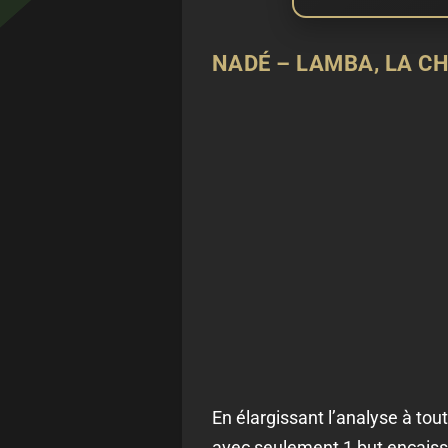
NADÉ – LAMBA, LA CH
En élargissant l’analyse à to
avec seulement 1 but encaissé