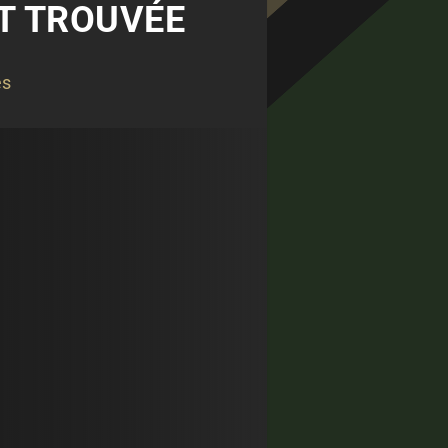
ST TROUVÉE
és