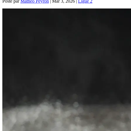
Posté par
Mathéo Peyron
|
Mar 3, 2026
|
Ligue 2