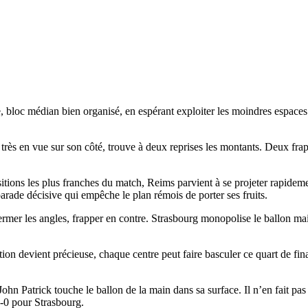
e, bloc médian bien organisé, en espérant exploiter les moindres espaces l
rès en vue sur son côté, trouve à deux reprises les montants. Deux frap
sitions les plus franches du match, Reims parvient à se projeter rapideme
parade décisive qui empêche le plan rémois de porter ses fruits.
ermer les angles, frapper en contre. Strasbourg monopolise le ballon mai
n devient précieuse, chaque centre peut faire basculer ce quart de fina
 John Patrick touche le ballon de la main dans sa surface. Il n’en fait pa
1-0 pour Strasbourg.