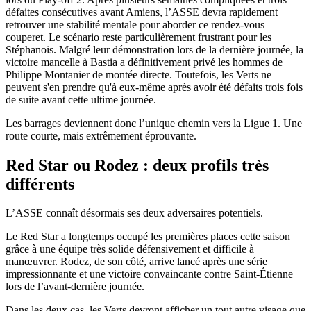
défaites consécutives avant Amiens, l’ASSE devra rapidement
retrouver une stabilité mentale pour aborder ce rendez-vous
couperet. Le scénario reste particulièrement frustrant pour les
Stéphanois. Malgré leur démonstration lors de la dernière journée, la
victoire mancelle à Bastia a définitivement privé les hommes de
Philippe Montanier de montée directe. Toutefois, les Verts ne
peuvent s'en prendre qu'à eux-même après avoir été défaits trois fois
de suite avant cette ultime journée.
Les barrages deviennent donc l’unique chemin vers la Ligue 1. Une
route courte, mais extrêmement éprouvante.
Red Star ou Rodez : deux profils très
différents
L’ASSE connaît désormais ses deux adversaires potentiels.
Le Red Star a longtemps occupé les premières places cette saison
grâce à une équipe très solide défensivement et difficile à
manœuvrer. Rodez, de son côté, arrive lancé après une série
impressionnante et une victoire convaincante contre Saint-Étienne
lors de l’avant-dernière journée.
Dans les deux cas, les Verts devront afficher un tout autre visage que