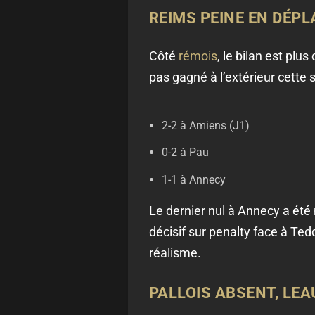
REIMS PEINE EN DÉP
Côté
rémois
, le bilan est plu
pas gagné à l’extérieur cette s
2-2 à Amiens (J1)
0-2 à Pau
1-1 à Annecy
Le dernier nul à Annecy a été
décisif sur penalty face à T
réalisme.
PALLOIS ABSENT, LE