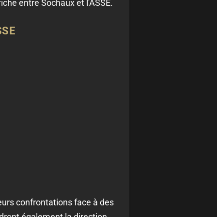
fiche entre Sochaux et l'ASSE.
SSE
urs confrontations face à des
ndront également la direction