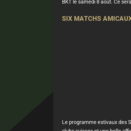
BKT le samedi 8 août. Ce sera 
SIX MATCHS AMICAUX
Le programme estivaux des St
clubs suisses et une belle aff