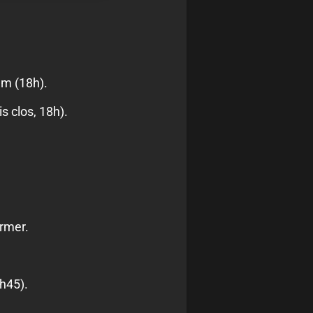
um (18h).
s clos, 18h).
irmer.
h45).