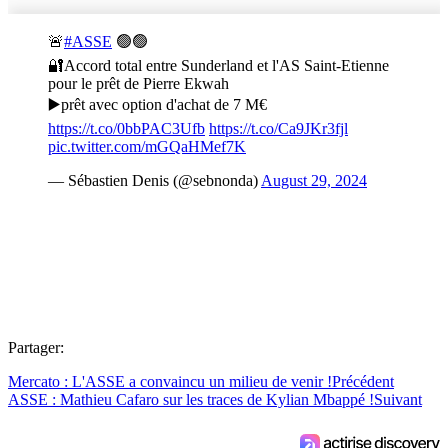
🚨
#ASSE
🟢🟢
🔐Accord total entre Sunderland et l'AS Saint-Etienne
pour le prêt de Pierre Ekwah
▶️prêt avec option d'achat de 7 M€
https://t.co/0bbPAC3Ufb
https://t.co/Ca9JKr3fjl
pic.twitter.com/mGQaHMef7K
— Sébastien Denis (@sebnonda)
August 29, 2024
Partager:
Mercato : L'ASSE a convaincu un milieu de venir !
Précédent
ASSE : Mathieu Cafaro sur les traces de Kylian Mbappé !
Suivant