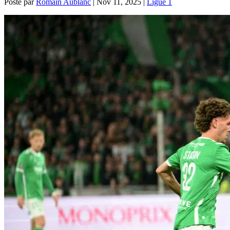
Posté par
Romain Aublanc
|
Nov 11, 2025
|
Ligue 1