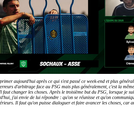
rimer aujourd'hui après ce qui s'est passé ce week-end et plus générale
s d'erreurs d'arbitrage face au PSG mais plus généralement, c'est la m
l faut changer les choses. Après le troisième but du PSG, lorsque je suis 
hui, j'ai envie de lui répondre : qu'on se réunisse et qu'on communiqu
rieurs. Il faut qu'on puisse dialoguer et faire avancer les choses, car au