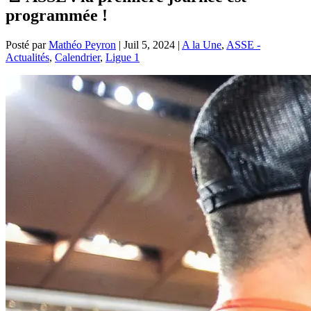
programmée !
Posté par
Mathéo Peyron
|
Juil 5, 2024
|
A la Une
,
ASSE -
Actualités
,
Calendrier
,
Ligue 1