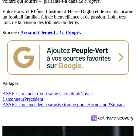
voiture qui souffre », plaisante-t-il dans
Le Progrès
.
Entre Forez et Rhône, l’histoire d’Hervé Dagbo et de ses fils incarne
un football familial, fait de bienveillance et de passion. Loin, très
loin, de la tension des tribunes du derby.
Source :
Arnaud Clément -
Le Progrès
Partager:
ASSE : Un ancien Vert salue la continuité avec
Larsonneur
Précédent
ASSE : Une excellente surprise tombe pour Horneland !
Suivant