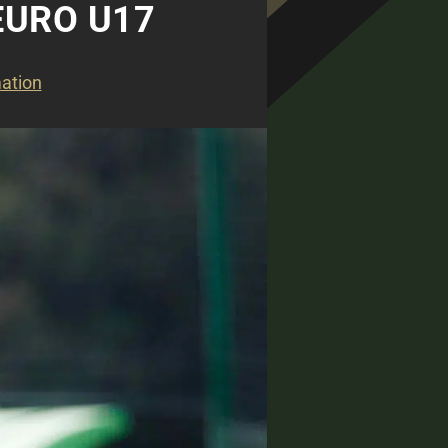
EURO U17
ation