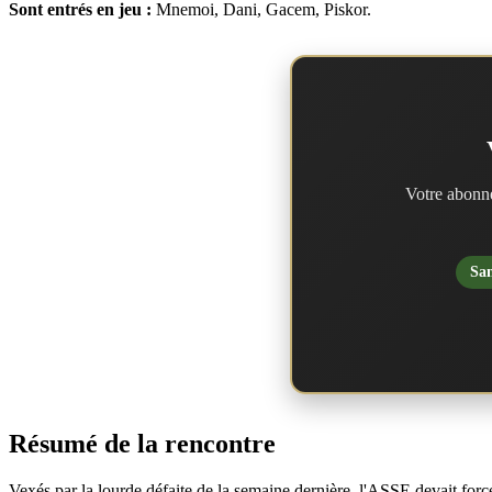
Sont entrés en jeu :
Mnemoi, Dani, Gacem, Piskor.
Votre abonne
San
Résumé de la rencontre
Vexés par la lourde défaite de la semaine dernière, l'ASSE devait forc