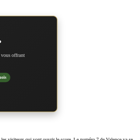
?
 vous offrant
mois
 les visiteurs qui vont ouvrir le score. Le numéro 7 de Valence va se