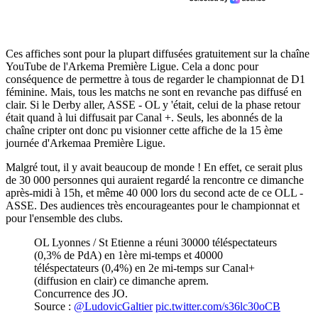
Ces affiches sont pour la plupart diffusées gratuitement sur la chaîne
YouTube de l'Arkema Première Ligue. Cela a donc pour
conséquence de permettre à tous de regarder le championnat de D1
féminine. Mais, tous les matchs ne sont en revanche pas diffusé en
clair. Si le Derby aller, ASSE - OL y 'était, celui de la phase retour
était quand à lui diffusait par Canal +. Seuls, les abonnés de la
chaîne cripter ont donc pu visionner cette affiche de la 15 ème
journée d'Arkemaa Première Ligue.
Malgré tout, il y avait beaucoup de monde ! En effet, ce serait plus
de 30 000 personnes qui auraient regardé la rencontre ce dimanche
après-midi à 15h, et même 40 000 lors du second acte de ce OLL -
ASSE. Des audiences très encourageantes pour le championnat et
pour l'ensemble des clubs.
OL Lyonnes / St Etienne a réuni 30000 téléspectateurs
(0,3% de PdA) en 1ère mi-temps et 40000
téléspectateurs (0,4%) en 2e mi-temps sur Canal+
(diffusion en clair) ce dimanche aprem.
Concurrence des JO.
Source :
@LudovicGaltier
pic.twitter.com/s36lc30oCB