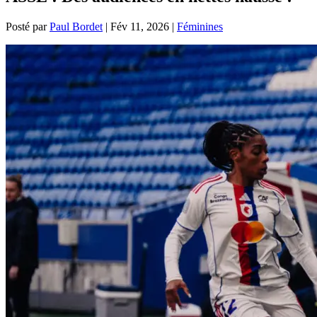
Posté par
Paul Bordet
|
Fév 11, 2026
|
Féminines