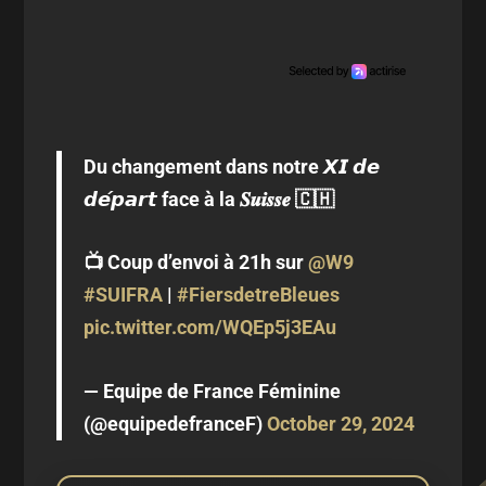
Du changement dans notre 𝙓𝙄 𝙙𝙚
𝙙𝙚́𝙥𝙖𝙧𝙩 face à la 𝑺𝒖𝒊𝒔𝒔𝒆 🇨🇭
📺 Coup d’envoi à 21h sur
@W9
#SUIFRA
|
#FiersdetreBleues
pic.twitter.com/WQEp5j3EAu
— Equipe de France Féminine
(@equipedefranceF)
October 29, 2024