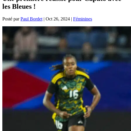
les Bleues !
Posté par
Paul Bordet
|
Oct 26, 2024
|
Féminines