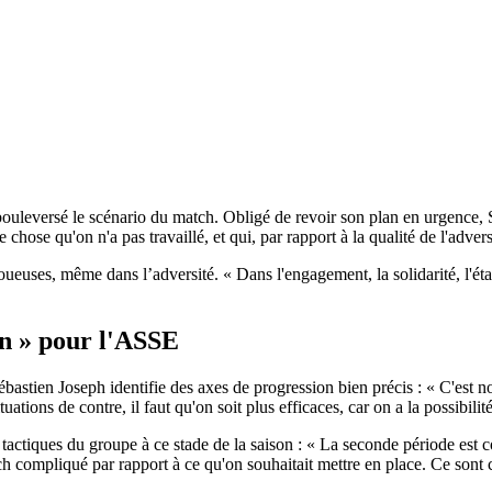
uleversé le scénario du match. Obligé de revoir son plan en urgence, S
hose qu'on n'a pas travaillé, et qui, par rapport à la qualité de l'adver
oueuses, même dans l’adversité. « Dans l'engagement, la solidarité, l'état 
in » pour l'ASSE
astien Joseph identifie des axes de progression bien précis : « C'est not
ations de contre, il faut qu'on soit plus efficaces, car on a la possibilité
s tactiques du groupe à ce stade de la saison : « La seconde période est 
compliqué par rapport à ce qu'on souhaitait mettre en place. Ce sont ce