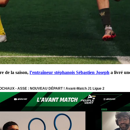
e de la saison,
l’entraîneur stéphanois Sébastien Joseph
a livré une