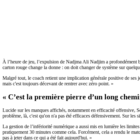
À l’heure de jeu, l’expulsion de Nadjma Ali Nadjim a profondément bo
carton rouge change la donne : on doit changer de système sur quelque c
Malgré tout, le coach retient une implication générale positive de ses j
mais c'est toujours décevant de rentrer avec zéro point. »
« C’est la première pierre d’un long chem
Lucide sur les manques affichés, notamment en efficacité offensive, Séb
problème, là, c'est qu'on n'a pas été efficaces défensivement. Sur les situ
La gestion de l’infériorité numérique a aussi mis en lumière les limite
pratiquement 30 minutes comme cela. Forcément, cela a rendu le match 
pas à jeter dans ce qui a été fait aujourd'hui. »