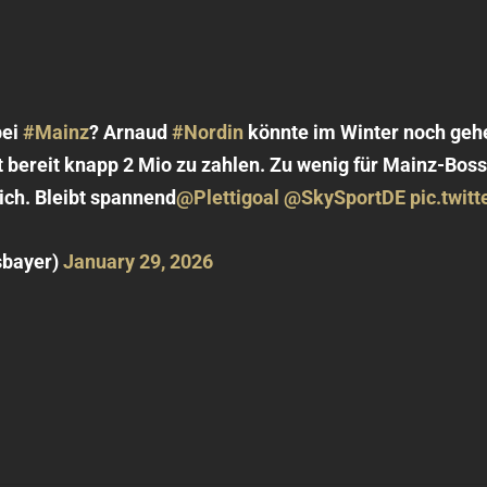
bei
#Mainz
? Arnaud
#Nordin
könnte im Winter noch gehe
t bereit knapp 2 Mio zu zahlen. Zu wenig für Mainz-Bos
ich. Bleibt spannend
@Plettigoal
@SkySportDE
pic.twi
sbayer)
January 29, 2026