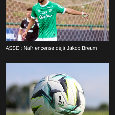
ASSE : Naïr encense déjà Jakob Breum