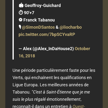
🏟️ Geoffroy-Guichard
⏱️ 90'+7
⚽️ Franck Tabanou
🎙️
@SimonDSantos
&
@liocharbo
pic.twitter.com/7bpSCYvaRP
— Alex (@Alex_InDaHouse2)
October
16, 2018
Une période particulièrement faste pour les
Verts, qui enchaînent les qualifications en
Ligue Europa. Les meilleures années de
Tabanou.
"C'est à Saint-Étienne que je me
suis le plus régalé émotionnellement
,
reconnaît-il dans un entretien à
Ouest-