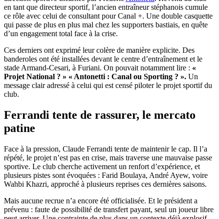
en tant que directeur sportif, l’ancien entraîneur stéphanois cumule
ce rôle avec celui de consultant pour Canal +. Une double casquette
qui passe de plus en plus mal chez les supporters bastiais, en quête
d’un engagement total face à la crise.
Ces derniers ont exprimé leur colère de manière explicite. Des
banderoles ont été installées devant le centre d’entraînement et le
stade Armand-Cesari, à Furiani. On pouvait notamment lire :
«
Projet National ? »
« Antonetti : Canal ou Sporting ? ».
Un
message clair adressé à celui qui est censé piloter le projet sportif du
club.
Ferrandi tente de rassurer, le mercato
patine
Face à la pression, Claude Ferrandi tente de maintenir le cap. Il l’a
répété, le projet n’est pas en crise, mais traverse une mauvaise passe
sportive. Le club cherche activement un renfort d’expérience, et
plusieurs pistes sont évoquées : Farid Boulaya, André Ayew, voire
Wahbi Khazri, approché à plusieurs reprises ces dernières saisons.
Mais aucune recrue n’a encore été officialisée. Et le président a
prévenu : faute de possibilité de transfert payant, seul un joueur libre
peut arriver. Une contrainte de plus dans un contexte déjà explosif.