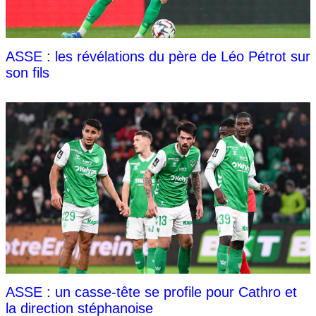
ASSE : les révélations du père de Léo Pétrot sur
son fils
ASSE : un casse-tête se profile pour Cathro et
la direction stéphanoise