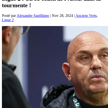
tourmente !
Posté par
Alexandre Sanfilippo
|
Nov 28, 2024
|
Anciens Verts
,
Ligue 2