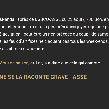
ossRandall après ce USBCO-ASSE du 23 août (
1-0
). Bon, e
foot et émotions, ce fut à peu près aussi joyeux qu’une pis
’éjaculation - peut-être un rien précoce du coup - de sam
ue les feux d’artifices ne claquent pas tous les week-end
 disait mon grand-père.
début de saison
, et il n’y a à date que cela qui compte.
INE SE LA RACONTE GRAVE - ASSE