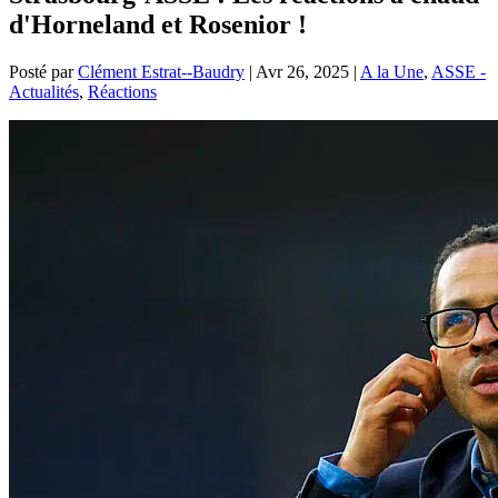
d'Horneland et Rosenior !
Posté par
Clément Estrat--Baudry
|
Avr 26, 2025
|
A la Une
,
ASSE -
Actualités
,
Réactions