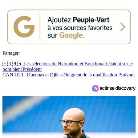
Partager:
🇫🇷🇲🇦 Les sélections de Nkounkou et Bouchouari étaient sur le
pont hier !
Précédent
CAN U23 : Ouennas et Djile s'éloignent de la qualification !
Suivant