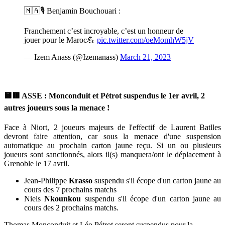
🇲🇦🎙️ Benjamin Bouchouari :
Franchement c’est incroyable, c’est un honneur de
jouer pour le Maroc💪
pic.twitter.com/oeMomhW5jV
— Izem Anass (@Izemanass)
March 21, 2023
🟨🟥 ASSE : Monconduit et Pétrot suspendus le 1er avril, 2
autres joueurs sous la menace !
Face à Niort, 2 joueurs majeurs de l'effectif de Laurent Batlles
devront faire attention, car sous la menace d'une suspension
automatique au prochain carton jaune reçu. Si un ou plusieurs
joueurs sont sanctionnés, alors il(s) manquera/ont le déplacement à
Grenoble le 17 avril.
Jean-Philippe
Krasso
suspendu s'il écope d'un carton jaune au
cours des 7 prochains matchs
Niels
Nkounkou
suspendu s'il écope d'un carton jaune au
cours des 2 prochains matchs.
Thomas Monconduit et Léo Pétrot seront suspendus pour la