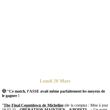
Lundi 20 Mars
🤠 "Ce match, l’ASSE avait même parfaitement les moyens de
le gagner !
"
The Final Countdown de Micheline
(de la compta) : Mise à jour
19.03.23 –
OPÉRATION MAINTIEN – 9 POINTS
-
« Un point,