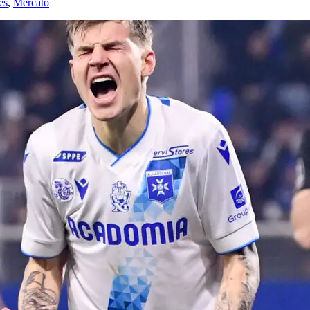
és
,
Mercato