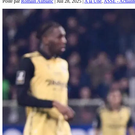
Posté par
Romain Aublanc
|
Juil 28, 2025
|
A la Une
,
ASSE - Actualit