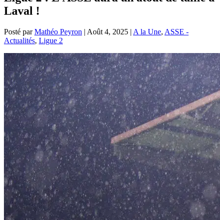
Laval !
Posté par
Mathéo Peyron
|
Août 4, 2025
|
A la Une
,
ASSE -
Actualités
,
Ligue 2